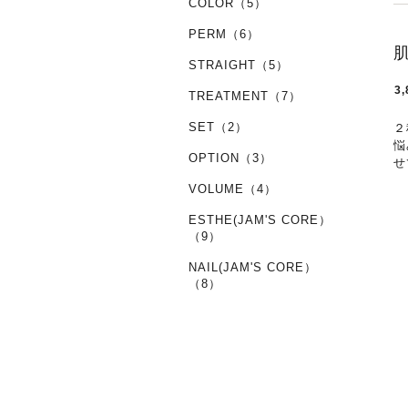
COLOR（5）
PERM（6）
STRAIGHT（5）
3,
TREATMENT（7）
SET（2）
２
悩
OPTION（3）
せ
VOLUME（4）
ESTHE(JAM'S CORE）
（9）
NAIL(JAM'S CORE）
（8）