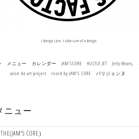
I design care. I take care of a design.
ン
メニュー
カレンダー
JAM'SCORE
HUSTLE JET
Jelly-Beans,
salon de art project
ricord by JAM'S CORE
パリジェンヌ
メニュー
STHE(JAM'S CORE）