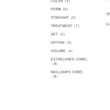
COLOR（5）
PERM（6）
STRAIGHT（5）
1,
TREATMENT（7）
SET（2）
OPTION（3）
VOLUME（4）
ESTHE(JAM'S CORE）
（9）
NAIL(JAM'S CORE）
（8）