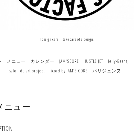
I design care. I take care of a design.
ン
メニュー
カレンダー
JAM'SCORE
HUSTLE JET
Jelly-Beans,
salon de art project
ricord by JAM'S CORE
パリジェンヌ
メニュー
PTION